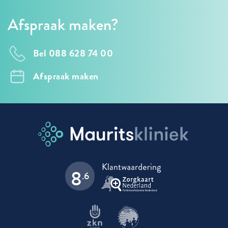
Afspraak maken?
Bel 088 628 74 00
Afspraak maken
8
.6