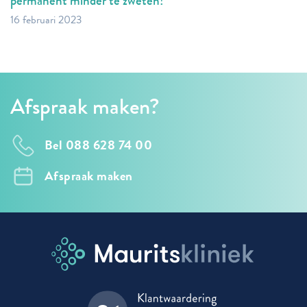
permanent minder te zweten!
16 februari 2023
Afspraak maken?
Bel 088 628 74 00
Afspraak maken