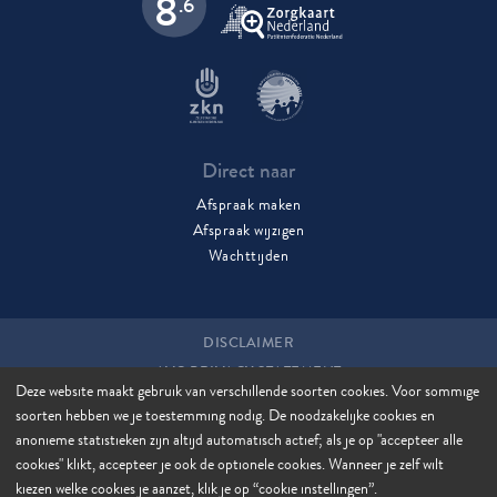
8
.6
Direct naar
Afspraak maken
Afspraak wijzigen
Wachttijden
DISCLAIMER
AVG PRIVACY STATEMENT
Deze website maakt gebruik van verschillende soorten cookies. Voor sommige
COOKIES
soorten hebben we je toestemming nodig. De noodzakelijke cookies en
COOKIE MANAGER
anonieme statistieken zijn altijd automatisch actief; als je op "accepteer alle
SITEMAP
cookies" klikt, accepteer je ook de optionele cookies. Wanneer je zelf wilt
kiezen welke cookies je aanzet, klik je op “cookie instellingen”.