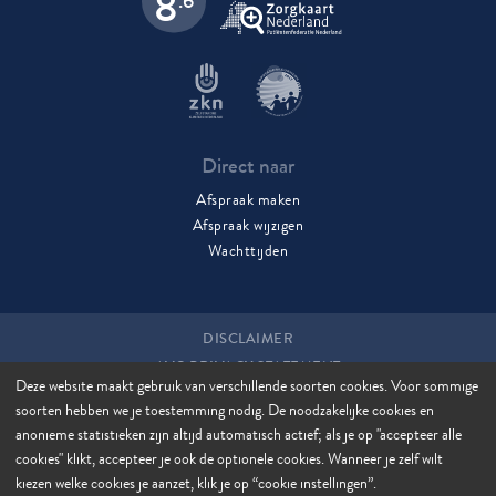
8
.6
Direct naar
Afspraak maken
Afspraak wijzigen
Wegblijftarief onverzekerde zorg
Wachttijden
Eigen risico van beide jaren
volledige kosten
DISCLAIMER
AVG PRIVACY STATEMENT
Deze website maakt gebruik van verschillende soorten cookies. Voor sommige
COOKIES
soorten hebben we je toestemming nodig. De noodzakelijke cookies en
COOKIE MANAGER
anonieme statistieken zijn altijd automatisch actief; als je op "accepteer alle
SITEMAP
cookies" klikt, accepteer je ook de optionele cookies. Wanneer je zelf wilt
kiezen welke cookies je aanzet, klik je op “cookie instellingen”.