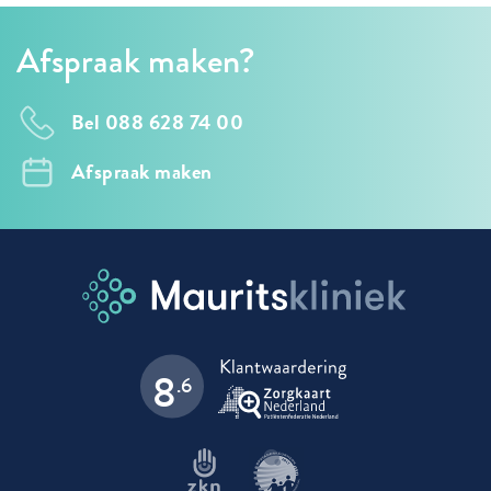
Afspraak maken?
Bel 088 628 74 00
Afspraak maken
8
.6