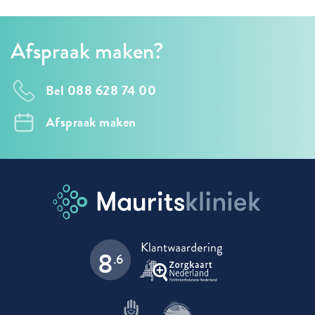
Afspraak maken?
Bel 088 628 74 00
Afspraak maken
8
.6