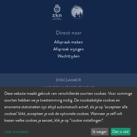
Direct naar
Afspraak maken
Afspraak wijzigen
Wachttijden
DISCLAIMER
AVG PRIVACY STATEMENT
Deze website maakt gebruik van verschillende soorten cookies. Voor sommige
COOKIES
soorten hebben we je toestemming nodig. De noodzakelijke cookies en
COOKIE MANAGER
anonieme statistieken zijn altijd automatisch actief; als je op "accepteer alle
SITEMAP
cookies" klikt, accepteer je ook de optionele cookies. Wanneer je zelf wilt
kiezen welke cookies je aanzet, klik je op “cookie instellingen”.
Laat me kiezen
Ik weiger
Dat is oké
WEBSITE DOOR STIJLBREUK