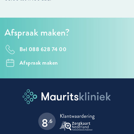
Afspraak maken?
Bel 088 628 74 00
Afspraak maken
8
.6