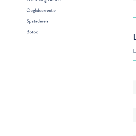
Ooglidcorrectie
Spataderen
Botox
L