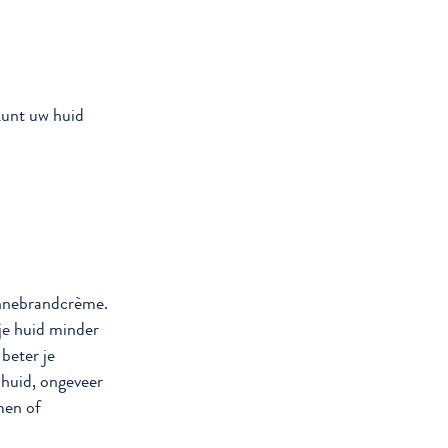
kunt uw huid
onnebrandcrème.
je huid minder
beter je
huid, ongeveer
men of