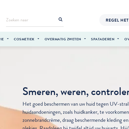
REGEL HET
IE
COSMETIEK
OVERMATIG ZWETEN
SPATADEREN
O
Smeren, weren, controle
Het goed beschermen van uw huid tegen UV-strali
huidaandoeningen, zoals huidkanker, te voorkomen
zonnebrandcrème, draag beschermende kleding en 
plekjes. Raadpleeg bij twijfel altijd uw huisarts. Hi