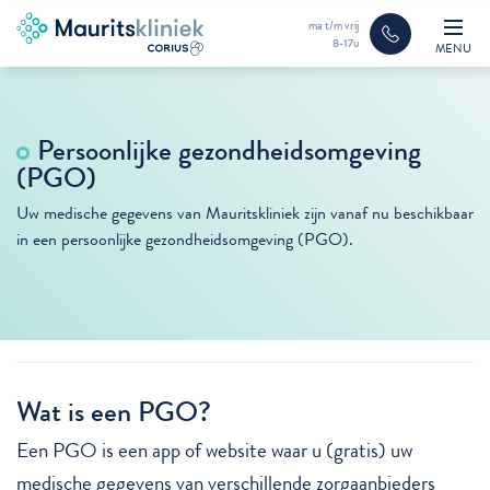
ma t/m vrij
8-17u
MENU
Per­soon­lij­ke ge­zond­heids­om­ge­ving
(PGO)
Uw medische gegevens van Mauritskliniek zijn vanaf nu beschikbaar
in een persoonlijke gezondheidsomgeving (PGO).
Wat is een PGO?
Een PGO is een app of website waar u (gratis) uw
medische gegevens van verschillende zorgaanbieders