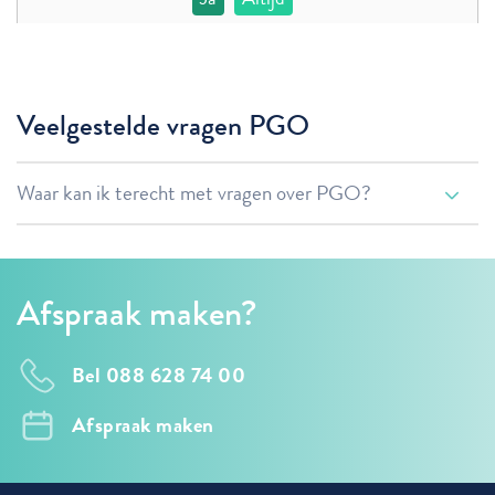
Veelgestelde vragen PGO
Waar kan ik terecht met vragen over PGO?
Heeft u praktische vragen over het gebruik van uw
computer, telefoon of tablet? Bijvoorbeeld hulp bij het
Afspraak maken?
installeren van een persoonlijke gezondheidsomgeving
(PGO) of problemen met DigiD? Dan kunt u bellen met
Bel 088 628 74 00
de DigiHulplijn op
0800 1508
. De hulplijn is bereikbaar
van maandag tot en met vrijdag (09.00 tot 17.00 uur).
Afspraak maken
Heeft u vragen over het gebruik van uw PGO zelf,
bijvoorbeeld bij een foutmelding tijdens het ophalen van uw