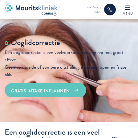
ma t/m vrij
8-17u
MENU
Ooglidcorrectie
Een ooglidcorrectie is een veelvoorkomende ingreep met groot
effect.
Geen vermoeide of sombere uitstraling, maar een open en frisse
blik.
GRATIS INTAKE INPLANNEN
Een ooglidcorrectie is een veel