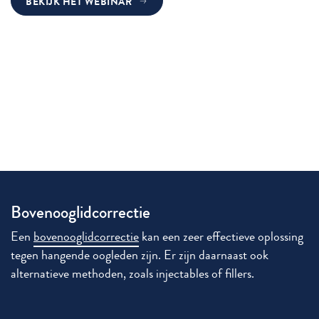
BEKIJK HET WEBINAR
Bovenooglidcorrectie
Een
bovenooglidcorrectie
kan een zeer effectieve oplossing
tegen hangende oogleden zijn. Er zijn daarnaast ook
alternatieve methoden, zoals injectables of fillers.