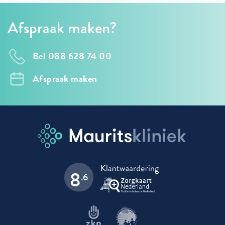
Afspraak maken?
Bel 088 628 74 00
Afspraak maken
8
.6