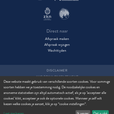
Direct naar
Afspraak maken
Afspraak wijzigen
Wachttijden
DISCLAIMER
AVG PRIVACY STATEMENT
Deze website maakt gebruik van verschillende soorten cookies. Voor sommige
COOKIES
soorten hebben we je toestemming nodig. De noodzakelijke cookies en
COOKIE MANAGER
anonieme statistieken zijn altijd automatisch actief; als je op "accepteer alle
SITEMAP
cookies" klikt, accepteer je ook de optionele cookies. Wanneer je zelf wilt
kiezen welke cookies je aanzet, klik je op “cookie instellingen”.
Laat me kiezen
Ik weiger
Dat is oké