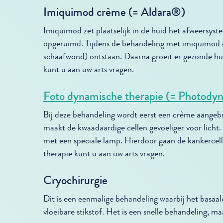
Imiquimod crème (= Aldara®)
Imiquimod zet plaatselijk in de huid het afweersys
opgeruimd. Tijdens de behandeling met imiquimod 
schaafwond) ontstaan. Daarna groeit er gezonde h
kunt u aan uw arts vragen.
Foto dynamische therapie (= Photody
Bij deze behandeling wordt eerst een crème aange
maakt de kwaadaardige cellen gevoeliger voor licht
met een speciale lamp. Hierdoor gaan de kankercel
therapie kunt u aan uw arts vragen.
Cryochirurgie
Dit is een eenmalige behandeling waarbij het basa
vloeibare stikstof. Het is een snelle behandeling, maa