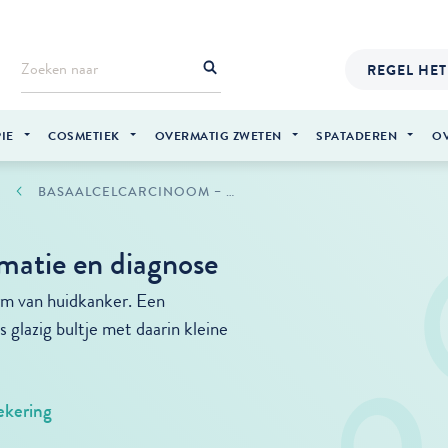
REGEL HET
IE
COSMETIEK
OVERMATIG ZWETEN
SPATADEREN
O
BASAALCELCARCINOOM – INFORMATIE EN DIAGNOSE
matie en diagnose
rm van huidkanker. Een
s glazig bultje met daarin kleine
ekering