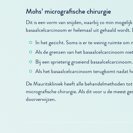
Mohs’ micrografische chirurgie
Dit is een vorm van snijden, waarbij zo min mogeli
basaalcelcarcinoom er helemaal uit gehaald wordt. D
In het gezicht. Soms is er te weinig ruimte om 
Als de grenzen van het basaalcelcarcinoom niet 
Bij een sprieterig groeiend basaalcelcarcinoom.
Als het basaalcelcarcinoom terugkomt nadat he
De Mauritskliniek heeft alle behandelmethoden tot 
micrografische chirurgie. Als dit voor u de meest ge
doorverwijzen.