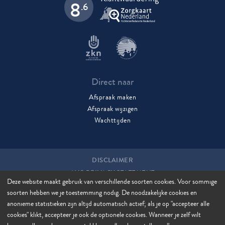
8
.6
Direct naar
Afspraak maken
Afspraak wijzigen
Wachttijden
DISCLAIMER
AVG PRIVACY STATEMENT
Deze website maakt gebruik van verschillende soorten cookies. Voor sommige
COOKIES
soorten hebben we je toestemming nodig. De noodzakelijke cookies en
COOKIE MANAGER
anonieme statistieken zijn altijd automatisch actief; als je op "accepteer alle
SITEMAP
cookies" klikt, accepteer je ook de optionele cookies. Wanneer je zelf wilt