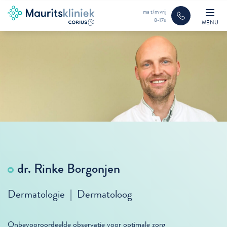
ma t/m vrij
8-17u
MENU
dr. Rinke Borgonjen
Dermatologie | Dermatoloog
Onbevooroordeelde observatie voor optimale zorg