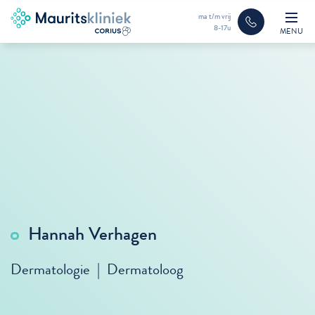
ma t/m vrij
8-17u
MENU
Hannah Verhagen
Dermatologie | Dermatoloog