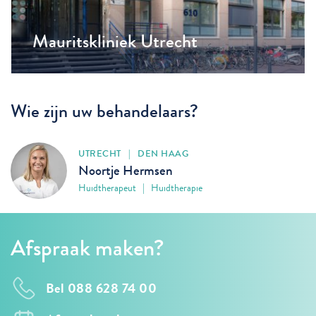
Mauritskliniek Utrecht
Wie zijn uw behandelaars?
UTRECHT | DEN HAAG
Noortje Hermsen
Huidtherapeut | Huidtherapie
Afspraak maken?
Bel 088 628 74 00