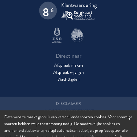
8
.6
Direct naar
Afspraak maken
Afspraak wijzigen
Wachttijden
DISCLAIMER
AVG PRIVACY STATEMENT
Deze website maakt gebruik van verschillende soorten cookies. Voor sommige
COOKIES
soorten hebben we je toestemming nodig. De noodzakelijke cookies en
COOKIE MANAGER
anonieme statistieken zijn altijd automatisch actief; als je op "accepteer alle
SITEMAP
cookies" klikt, accepteer je ook de optionele cookies. Wanneer je zelf wilt