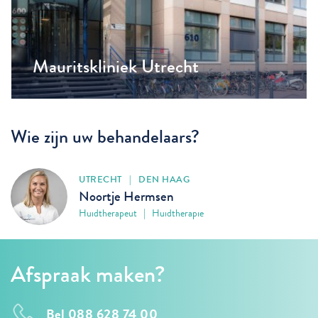
Mauritskliniek Utrecht
Wie zijn uw behandelaars?
UTRECHT | DEN HAAG
Noortje Hermsen
Huidtherapeut | Huidtherapie
Afspraak maken?
Bel 088 628 74 00