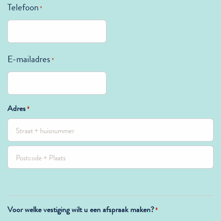
Telefoon
*
E-mailadres
*
Adres
*
Straat
+
Postcode
huisnummer
+
Voor welke vestiging wilt u een afspraak maken?
*
Plaats