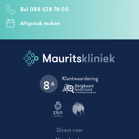
Bel 088 628 74 00
Afspraak maken
8
.6
Direct naar