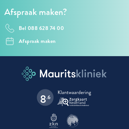
Afspraak maken?
Bel 088 628 74 00
Afspraak maken
8
.6