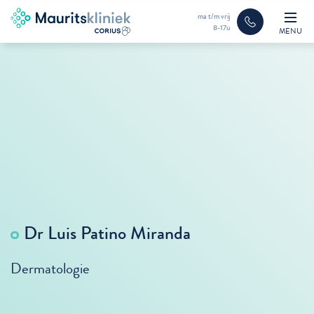
ma t/m vrij
8-17u
MENU
Dr Luis Patino Miranda
Dermatologie