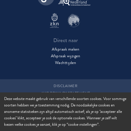
Direct naar
Afspraak maken
Afspraak wijzigen
Wachttijden
DISCLAIMER
AVG PRIVACY STATEMENT
Deze website maakt gebruik van verschillende soorten cookies. Voor sommige
COOKIES
soorten hebben we je toestemming nodig. De noodzakelijke cookies en
COOKIE MANAGER
anonieme statistieken zijn altijd automatisch actief; als je op "accepteer alle
SITEMAP
cookies" klikt, accepteer je ook de optionele cookies. Wanneer je zelf wilt
kiezen welke cookies je aanzet, klik je op “cookie instellingen”.