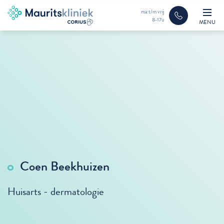
ma t/m vrij
8-17u
MENU
Coen Beekhuizen
Huisarts - dermatologie