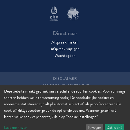
Direct naar
Afspraak maken
Afspraak wijzigen
Wachttijden
DISCLAIMER
AVG PRIVACY STATEMENT
Deze website maakt gebruik van verschillende soorten cookies. Voor sommige
COOKIES
soorten hebben we je toestemming nodig. De noodzakelijke cookies en
COOKIE MANAGER
anonieme statistieken zijn altijd automatisch actief; als je op "accepteer alle
SITEMAP
cookies" klikt, accepteer je ook de optionele cookies. Wanneer je zelf wilt
kiezen welke cookies je aanzet, klik je op “cookie instellingen”.
Laat me kiezen
Ik weiger
Dat is oké