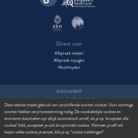
Direct naar
Afspraak maken
Afspraak wijzigen
Wachttijden
DISCLAIMER
AVG PRIVACY STATEMENT
Deze website maakt gebruik van verschillende soorten cookies. Voor sommige
COOKIES
soorten hebben we je toestemming nodig. De noodzakelijke cookies en
COOKIE MANAGER
anonieme statistieken zijn altijd automatisch actief; als je op "accepteer alle
SITEMAP
cookies" klikt, accepteer je ook de optionele cookies. Wanneer je zelf wilt
kiezen welke cookies je aanzet, klik je op “cookie instellingen”.