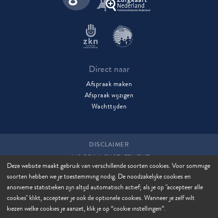
Direct naar
Afspraak maken
Afspraak wijzigen
Wachttijden
DISCLAIMER
AVG PRIVACY STATEMENT
Deze website maakt gebruik van verschillende soorten cookies. Voor sommige
COOKIES
soorten hebben we je toestemming nodig. De noodzakelijke cookies en
COOKIE MANAGER
anonieme statistieken zijn altijd automatisch actief; als je op "accepteer alle
SITEMAP
cookies" klikt, accepteer je ook de optionele cookies. Wanneer je zelf wilt
kiezen welke cookies je aanzet, klik je op “cookie instellingen”.