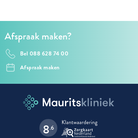
Afspraak maken?
Bel 088 628 74 00
Afspraak maken
8
.6