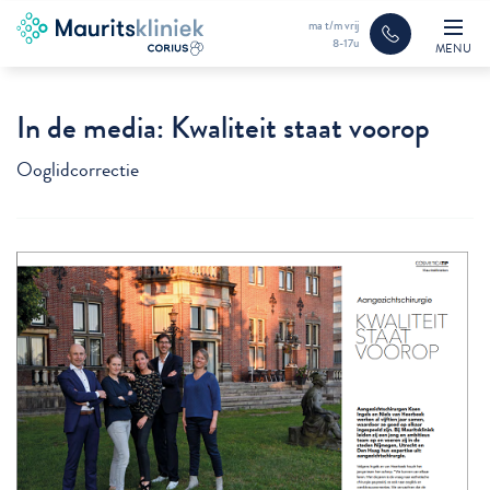
ma t/m vrij
8-17u
MENU
In de media: Kwaliteit staat voorop
Ooglidcorrectie