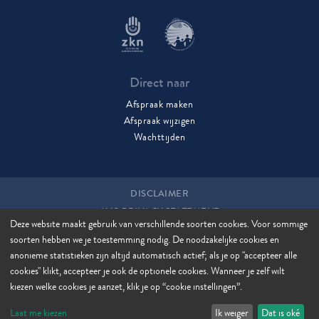
Direct naar
Afspraak maken
Afspraak wijzigen
Wachttijden
DISCLAIMER
AVG PRIVACY STATEMENT
Deze website maakt gebruik van verschillende soorten cookies. Voor sommige
COOKIES
soorten hebben we je toestemming nodig. De noodzakelijke cookies en
COOKIE MANAGER
anonieme statistieken zijn altijd automatisch actief; als je op "accepteer alle
SITEMAP
cookies" klikt, accepteer je ook de optionele cookies. Wanneer je zelf wilt
kiezen welke cookies je aanzet, klik je op “cookie instellingen”.
Laat me kiezen
Ik weiger
Dat is oké