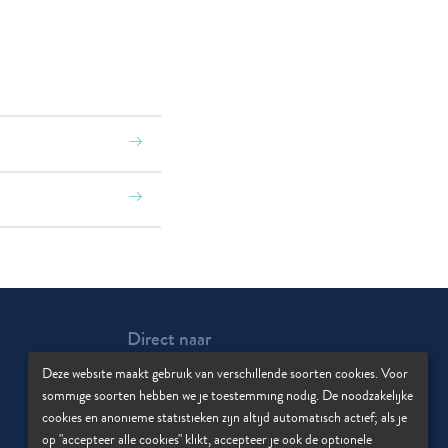
Direct naar
Afspraak maken
Deze website maakt gebruik van verschillende soorten cookies. Voor
Afspraak wijzigen
sommige soorten hebben we je toestemming nodig. De noodzakelijke
Wachttijden
cookies en anonieme statistieken zijn altijd automatisch actief; als je
op "accepteer alle cookies" klikt, accepteer je ook de optionele