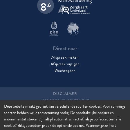
8
.6
Direct naar
Afspraak maken
Afspraak wijzigen
Wachttijden
DISCLAIMER
AVG PRIVACY STATEMENT
Deze website maakt gebruik van verschillende soorten cookies. Voor sommige
COOKIES
soorten hebben we je toestemming nodig. De noodzakelijke cookies en
COOKIE MANAGER
anonieme statistieken zijn altijd automatisch actief; als je op "accepteer alle
SITEMAP
cookies" klikt, accepteer je ook de optionele cookies. Wanneer je zelf wilt