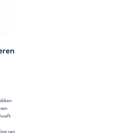
eren
hebben
usen
 hoeft
ling van