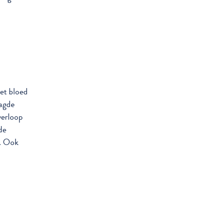
het bloed
aagde
verloop
de
n. Ook