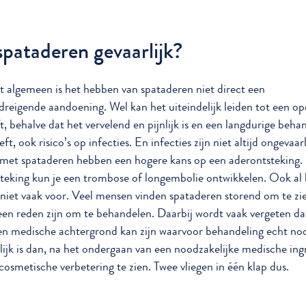
spataderen gevaarlijk?
t algemeen is het hebben van spataderen niet direct een
dreigende aandoening. Wel kan het uiteindelijk leiden tot een o
t, behalve dat het vervelend en pijnlijk is en een langdurige beha
ft, ook risico’s op infecties. En infecties zijn niet altijd ongevaarl
et spataderen hebben een hogere kans op een aderontsteking. 
teking kun je een trombose of longembolie ontwikkelen. Ook al 
 niet vaak voor. Veel mensen vinden spataderen storend om te z
een reden zijn om te behandelen. Daarbij wordt vaak vergeten da
en medische achtergrond kan zijn waarvoor behandeling echt nodi
lijk is dan, na het ondergaan van een noodzakelijke medische ing
cosmetische verbetering te zien. Twee vliegen in één klap dus.