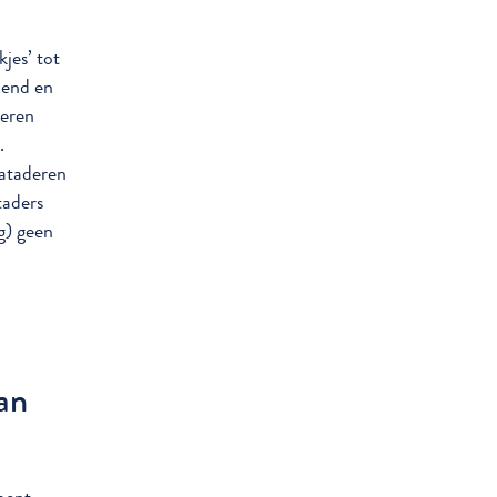
jes’ tot
lend en
deren
.
pataderen
taders
g) geen
an