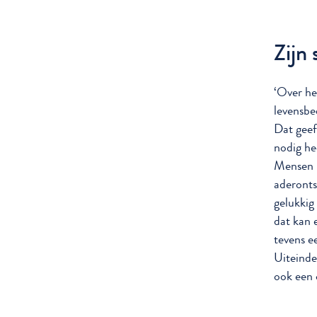
Zijn 
‘Over he
levensbe
Dat geef
nodig hee
Mensen m
aderonts
gelukkig
dat kan 
tevens e
Uiteinde
ook een 