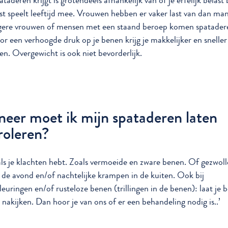
ataderen krijgt is grotendeels afhankelijk van of je erfelijk belast 
t speelt leeftijd mee. Vrouwen hebben er vaker last van dan ma
gere vrouwen of mensen met een staand beroep komen spatader
or een verhoogde druk op je benen krijg je makkelijker en sneller
en. Overgewicht is ook niet bevorderlijk.
eer moet ik mijn spataderen laten
roleren?
als je klachten hebt. Zoals vermoeide en zware benen. Of gezwol
n de avond en/of nachtelijke krampen in de kuiten. Ook bij
leuringen en/of rusteloze benen (trillingen in de benen): laat je 
 nakijken. Dan hoor je van ons of er een behandeling nodig is..’