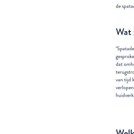
de spata
Wat 
‘Spatader
gesproke
dat omho
terugstr
van tijd
verlopen
huidverk
Welk