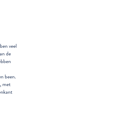
ben veel
van de
hebben
en been.
n, met
enkant