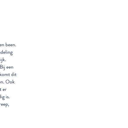
pen been.
ndeling
ijk.
Bij een
komt dit
ien. Ook
t er
g is.
reep,