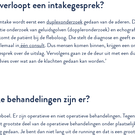
verloopt een intakegesprek?
 intake wordt eerst een
duplexonderzoek
gedaan van de aderen. Di
ie onderzoek van geluidsgolven (doppleronderzoek) en echograf
omt de patiënt bij de fleboloog. Die stelt de diagnose en geeft 
llemaal in
één consult
. Dus mensen komen binnen, krijgen een o
esprek over de uitslag. Vervolgens gaan ze de deur uit met een d
dvies over wat aan de klachten gedaan kan worden.’
e behandelingen zijn er?
eboel. Er zijn operatieve en niet operatieve behandelingen. Tege
t grootste deel van de operatieve behandelingen onder plaatselij
g gedaan. Je bent dan niet lang uit de running en dat is een groot