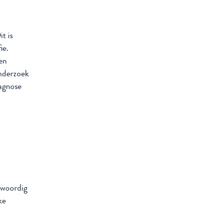
t is
ie.
een
nderzoek
iagnose
nwoordig
ke