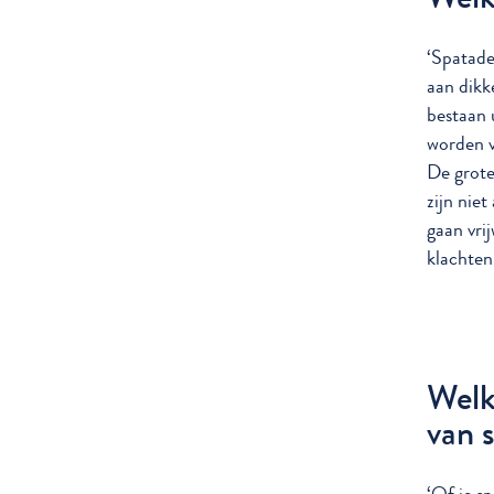
‘Spatade
aan dikk
bestaan 
worden v
De grote
zijn nie
gaan vri
klachten
Welk
van 