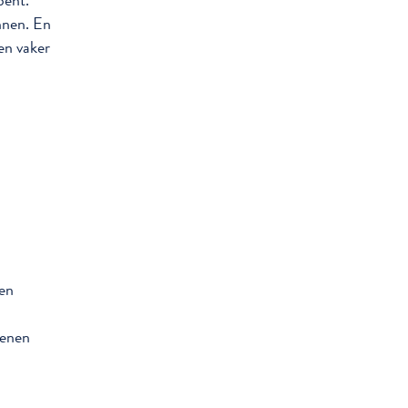
bent.
nnen. En
en vaker
len
benen