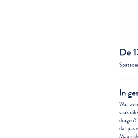
De 1
Spatade
In ge
Wat wete
vaak dik
dragen? 
dat pas 
Mauritskl