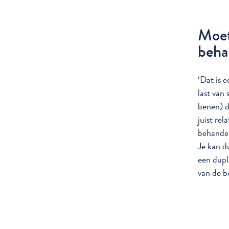
Moet
beha
‘Dat is 
last van
benen) d
juist re
behandel
Je kan du
een dupl
van de b