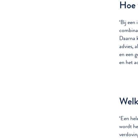
Hoe 
‘Bij een
combinat
Daarna k
advies, a
en een g
en het a
Welk
‘Een hel
wordt he
verdovin