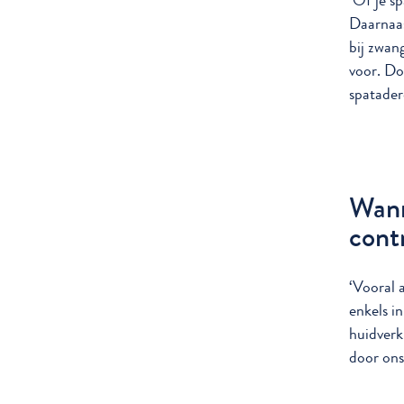
‘Of je sp
Daarnaas
bij zwan
voor. Do
spatader
Wann
cont
‘Vooral 
enkels i
huidverk
door ons