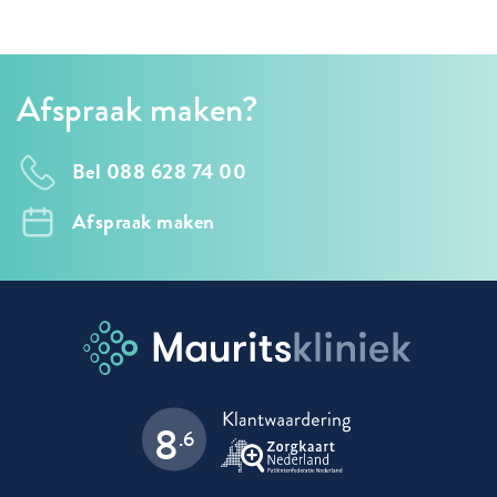
Afspraak maken?
Bel 088 628 74 00
Afspraak maken
8
.6