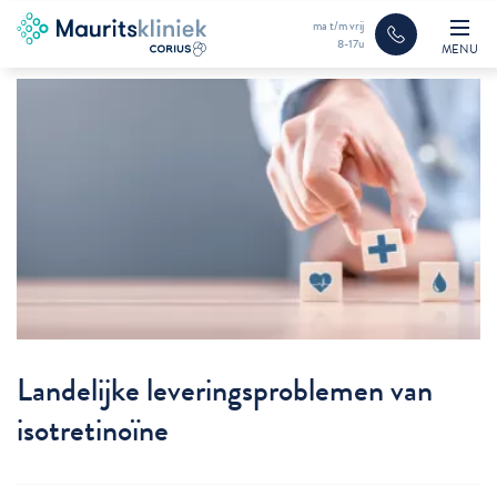
ma t/m vrij
8-17u
MENU
Landelijke leveringsproblemen van
isotretinoïne