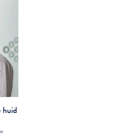
 huid
et