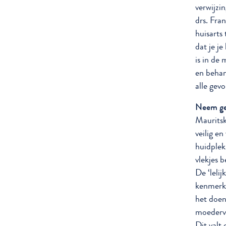
verwijzi
drs. Fran
huisarts
dat je j
is in de
en behan
alle gevo
Neem gee
Mauritsk
veilig e
huidplek
vlekjes 
De ‘leli
kenmerke
het doen
moedervl
Dit valt