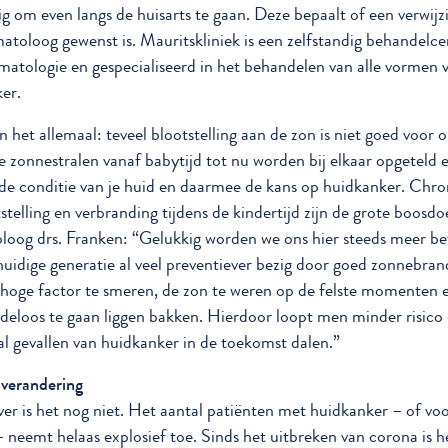
ig om even langs de huisarts te gaan. Deze bepaalt of een verwijz
atoloog gewenst is. Mauritskliniek is een zelfstandig behandelc
matologie en gespecialiseerd in het behandelen van alle vormen 
er.
 het allemaal: teveel blootstelling aan de zon is niet goed voor 
le zonnestralen vanaf babytijd tot nu worden bij elkaar opgeteld 
de conditie van je huid en daarmee de kans op huidkanker. Chro
stelling en verbranding tijdens de kindertijd zijn de grote boosdo
oog drs. Franken: “Gelukkig worden we ons hier steeds meer be
 huidige generatie al veel preventiever bezig door goed zonnebr
hoge factor te smeren, de zon te weren op de felste momenten e
deloos te gaan liggen bakken. Hierdoor loopt men minder risico 
al gevallen van huidkanker in de toekomst dalen.”
 verandering
er is het nog niet. Het aantal patiënten met huidkanker – of voo
– neemt helaas explosief toe. Sinds het uitbreken van corona is h