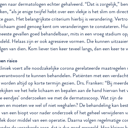
ngen naar dermatologen echter gehalveerd. “Dat is zorgelijk,” be
ken, “als je enige twijfel hebt over een vlekje is het slim om direc
 te gaan. Het belangrijkste criterium hierbij is verandering. Vert
e lichaam goed genoeg kent om veranderingen te constateren. Hu
 meeste gevallen goed behandelbaar, mits in een vroeg stadium o
deld. Helaas zijn er ook agressieve vormen. Die kunnen uitzaaie
lgen van dien. Kom liever tien keer teveel langs, dan een keer te 
n risico
liniek voert alle noodzakelijke corona gerelateerde maatregelen
n verantwoord te kunnen behandelen. Patiënten met een verdach
 worden altijd op korte termijn gezien. Drs. Franken: “Bij meerd
bekijken we het hele lichaam en bepalen aan de hand hiervan het v
jke eendjes’ onderzoeken we met de dermatoscoop. Wat zijn de
n en moeten we wel of niet weghalen? De behandeling kan best
 van een biopt voor nader onderzoek of het geheel verwijderen v
ek door middel van een operatie. Daarna volgen regelmatige con
 onder de verzekerde zorg, dat is dus goed geregeld. Hoe kleiner h