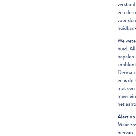
verstand
een derm
voor der
huidkank
We weten
huid. Al
bepalen 
zonbloot
Dermatol
en is de
met een 
meer ein
het aant
Alert op
Maar zov
hiervan 