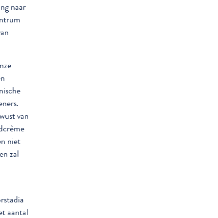
ing naar
entrum
van
onze
en
nische
eners.
wust van
andcrème
n niet
en zal
rstadia
et aantal