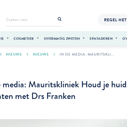
REGEL HET
IE
COSMETIEK
OVERMATIG ZWETEN
SPATADEREN
O
NIEUWS
NIEUWS
IN DE MEDIA: MAURITSKLINIEK HOUD JE HUID IN DE GATEN MET DRS FRANKEN
e media: Mauritskliniek Houd je huid
aten met Drs Franken