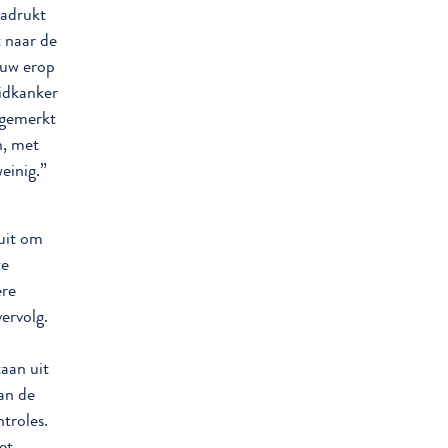
nadrukt
t naar de
rouw erop
idkanker
pgemerkt
n, met
weinig.”
 uit om
te
ere
ervolg.
aan uit
an de
troles.
et