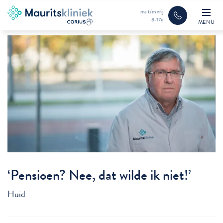
ma t/m vrij
8-17u
MENU
‘Pensioen? Nee, dat wilde ik niet!’
Huid