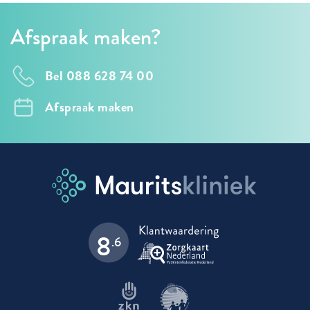
Afspraak maken?
Bel 088 628 74 00
Afspraak maken
8
.6