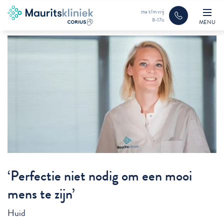
ma t/m vrij
8-17u
MENU
‘Perfectie niet nodig om een mooi
mens te zijn’
Huid