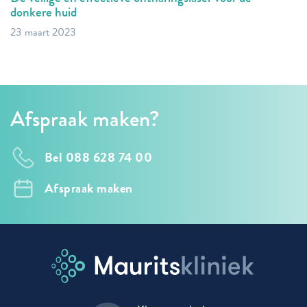
donkere huid
23 maart 2023
Afspraak maken?
Bel 088 628 74 00
Afspraak maken