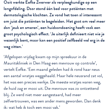
Ooit werkte Eefke Zwerwer als verpleegkundige op een
longafdeling. Daar stond één bed voor patiënten met
dermatologische klachten. Ze vond het toen al interessant
om juist die patiënten te begeleiden. Het gaat om veel meer
dan ‘jeuk en smeren’, een huidaandoening heeft vaak een
groot psychologisch effect. ‘Je uiterlijk definieert niet wie je
wezenlijk bent, maar kan een positief zelfbeeld wel erg in de
weg zitten.’
‘Afgelopen vrijdag kwam op mijn spreekuur in de
Mauritskliniek in Den Haag een mevrouw op controle’,
vertelt Eefke. ‘Een maand geleden had ik rond haar neus
een aantal wratjes weggehaald. Haar hele neusrand zat vol,
het was een precies werkje. De meeste wratjes waren weg,
de huid zag er mooi uit. Die mevrouw was zo ontzettend
blij. Ze werd niet meer aangestaard, had meer
zelfvertrouwen, was een ander mens geworden. Dan denk
ik: wat heb ik toch een mooi vak.’