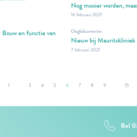
Nog mooier worden, maar 
16 februari 2021
Ooglidcorrectie
 : Bouw en functie van
Nieuw bij Mauritskliniek
7 februari 2021
1
…
3
4
5
6
7
8
9
…
15
Bel 