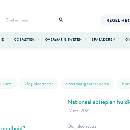
REGEL HET
IE
COSMETIEK
OVERMATIG ZWETEN
SPATADEREN
O
Nieuws
Ooglidcorrectie
Overmatig transpireren
Proc
Nationaal actieplan hu
27 mei 2021
Ooglidcorrectie
ezondheid?