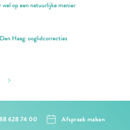
wel op een natuurlijke manier
 Den Haag: ooglidcorrecties
088 628 74 00
Afspraak maken